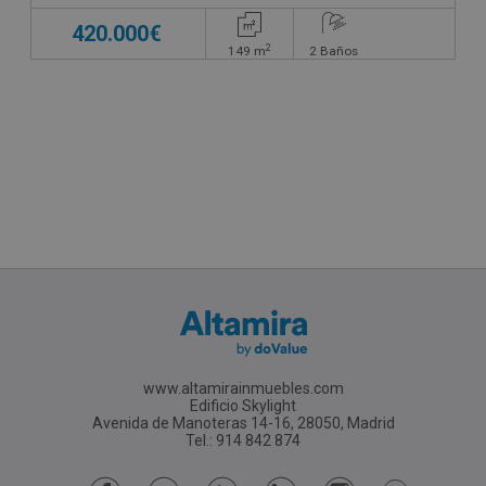
420.000€
2
149
m
2
Baños
www.altamirainmuebles.com
Edificio Skylight
Avenida de Manoteras 14-16, 28050, Madrid
Tel.: 914 842 874