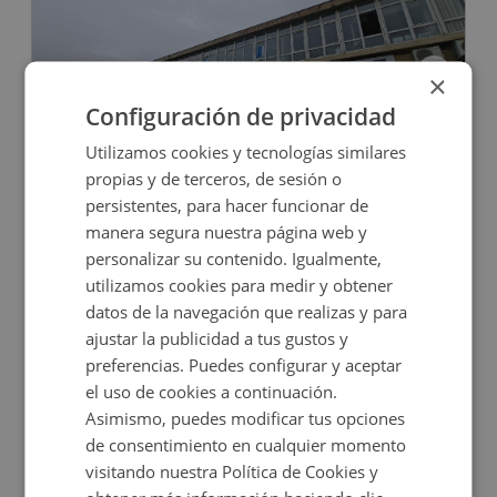
×
Configuración de privacidad
Oficina en venta en CERVANTES, 51
Utilizamos cookies y tecnologías similares
propias y de terceros, de sesión o
persistentes, para hacer funcionar de
Impuestos no incluidos
manera segura nuestra página web y
personalizar su contenido. Igualmente,
42.800€
utilizamos cookies para medir y obtener
2
62,7
m
datos de la navegación que realizas y para
ajustar la publicidad a tus gustos y
preferencias. Puedes configurar y aceptar
el uso de cookies a continuación.
Asimismo, puedes modificar tus opciones
de consentimiento en cualquier momento
visitando nuestra Política de Cookies y