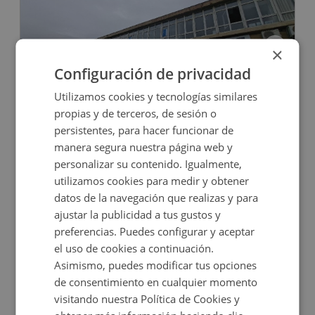
×
Configuración de privacidad
Oficina en venta en CERVANTES, 51
Utilizamos cookies y tecnologías similares
propias y de terceros, de sesión o
persistentes, para hacer funcionar de
Impuestos no incluidos
manera segura nuestra página web y
personalizar su contenido. Igualmente,
42.800€
utilizamos cookies para medir y obtener
2
62,7
m
datos de la navegación que realizas y para
ajustar la publicidad a tus gustos y
preferencias. Puedes configurar y aceptar
el uso de cookies a continuación.
Asimismo, puedes modificar tus opciones
de consentimiento en cualquier momento
visitando nuestra Política de Cookies y