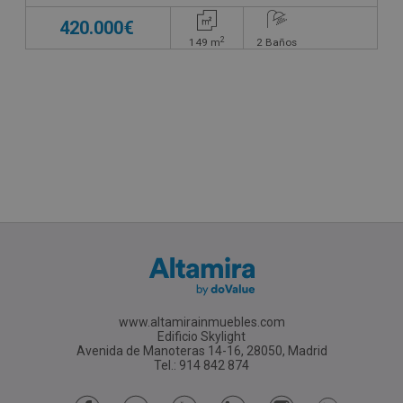
420.000€
2
149
m
2
Baños
www.altamirainmuebles.com
Edificio Skylight
Avenida de Manoteras 14-16, 28050, Madrid
Tel.: 914 842 874