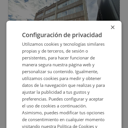
×
Configuración de privacidad
Utilizamos cookies y tecnologías similares
Oficina en venta en CL RUFINO GONZALEZ, 14
propias y de terceros, de sesión o
persistentes, para hacer funcionar de
manera segura nuestra página web y
Impuestos no incluidos
personalizar su contenido. Igualmente,
utilizamos cookies para medir y obtener
328.000€
datos de la navegación que realizas y para
2
144
m
1
Baños
ajustar la publicidad a tus gustos y
preferencias. Puedes configurar y aceptar
el uso de cookies a continuación.
Asimismo, puedes modificar tus opciones
de consentimiento en cualquier momento
visitando nuestra Política de Cookies y