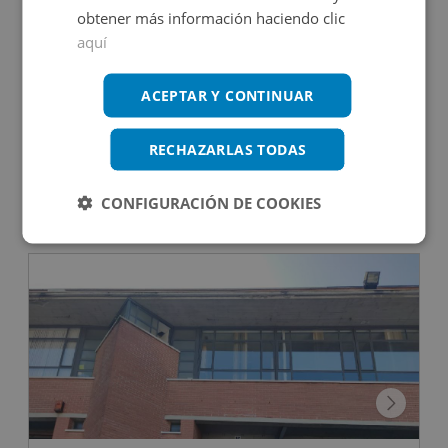
obtener más información haciendo clic
aquí
Oficina en venta en HORMIGUERAS, 167
ACEPTAR Y CONTINUAR
RECHAZARLAS TODAS
Impuestos no incluidos
CONFIGURACIÓN DE COOKIES
85.000€
2
81
m
CONDICIONES ESPECIALES