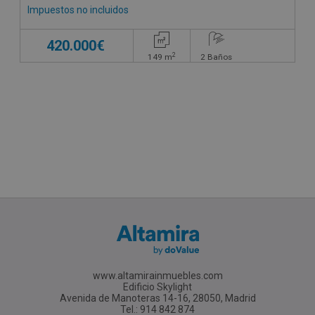
Impuestos no incluidos
420.000€
2
149
m
2
Baños
www.altamirainmuebles.com
Edificio Skylight
Avenida de Manoteras 14-16, 28050, Madrid
Tel.: 914 842 874