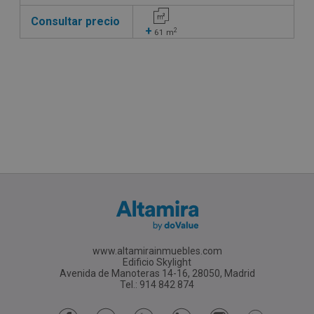
Consultar precio
+
2
61
m
www.altamirainmuebles.com
Edificio Skylight
Avenida de Manoteras 14-16, 28050, Madrid
Tel.: 914 842 874