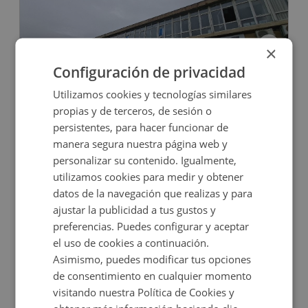
×
Configuración de privacidad
Oficina en venta en CERVANTES, 51
Utilizamos cookies y tecnologías similares
propias y de terceros, de sesión o
persistentes, para hacer funcionar de
Impuestos no incluidos
manera segura nuestra página web y
personalizar su contenido. Igualmente,
42.800€
utilizamos cookies para medir y obtener
2
62,7
m
datos de la navegación que realizas y para
ajustar la publicidad a tus gustos y
preferencias. Puedes configurar y aceptar
el uso de cookies a continuación.
Asimismo, puedes modificar tus opciones
de consentimiento en cualquier momento
visitando nuestra Política de Cookies y