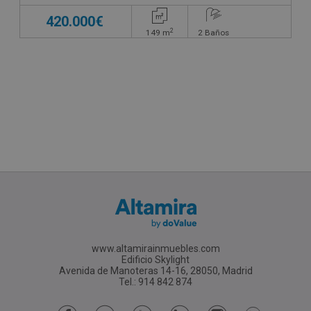
420.000€
2
149
m
2
Baños
www.altamirainmuebles.com
Edificio Skylight
Avenida de Manoteras 14-16, 28050, Madrid
Tel.: 914 842 874