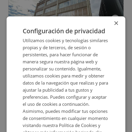
×
Configuración de privacidad
Oficina en venta en CL RUFINO GONZALEZ, 14
Utilizamos cookies y tecnologías similares
propias y de terceros, de sesión o
persistentes, para hacer funcionar de
Impuestos no incluidos
manera segura nuestra página web y
personalizar su contenido. Igualmente,
328.000€
utilizamos cookies para medir y obtener
2
144
m
1
Baños
datos de la navegación que realizas y para
ajustar la publicidad a tus gustos y
preferencias. Puedes configurar y aceptar
el uso de cookies a continuación.
Asimismo, puedes modificar tus opciones
de consentimiento en cualquier momento
visitando nuestra Política de Cookies y