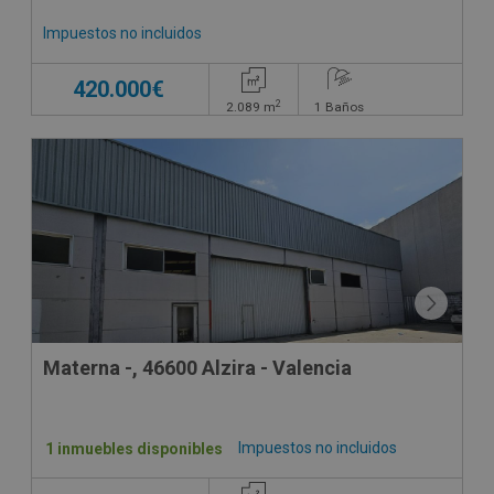
Impuestos no incluidos
420.000€
2
2.089
m
1
Baños
Materna -, 46600 Alzira - Valencia
Impuestos no incluidos
1 inmuebles disponibles