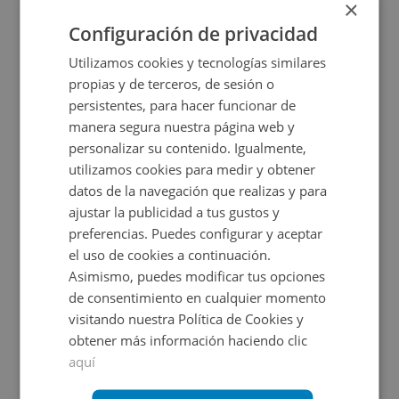
×
2
6.182
m
Configuración de privacidad
Utilizamos cookies y tecnologías similares
propias y de terceros, de sesión o
persistentes, para hacer funcionar de
manera segura nuestra página web y
personalizar su contenido. Igualmente,
utilizamos cookies para medir y obtener
datos de la navegación que realizas y para
ajustar la publicidad a tus gustos y
Nave Industrial en venta en CL ROSELLO DEL, -
preferencias. Puedes configurar y aceptar
el uso de cookies a continuación.
Asimismo, puedes modificar tus opciones
Impuestos no incluidos
de consentimiento en cualquier momento
visitando nuestra Política de Cookies y
750.000€
obtener más información haciendo clic
2
4.768
m
7
Hab.
aquí
CONDICIONES ESPECIALES