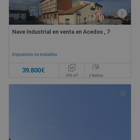
Nave Industrial en venta en Acedos , 7
Impuestos no incluidos
39.800€
2
295
m
2
Baños