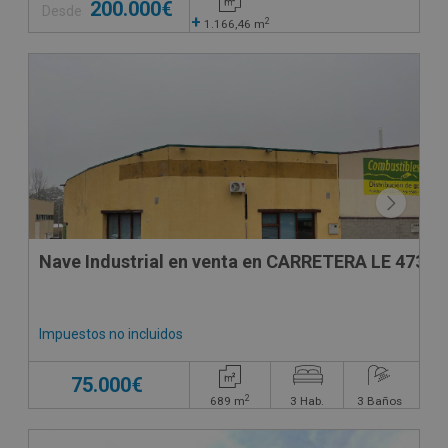
200.000€
Desde
+
2
1.166,46
m
Nave Indust
Impuestos no incluidos
75.000€
2
689
m
3
Hab.
3
Baños