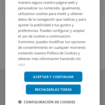
manera segura nuestra página web y
personalizar su contenido. Igualmente,
utilizamos cookies para medir y obtener
datos de la navegación que realizas y para
ajustar la publicidad a tus gustos y
preferencias. Puedes configurar y aceptar
el uso de cookies a continuación.
Asimismo, puedes modificar tus opciones
de consentimiento en cualquier momento
visitando nuestra Política de Cookies y
obtener más información haciendo clic
aquí
ACEPTAR Y CONTINUAR
RECHAZARLAS TODAS
www.altamirainmuebles.com
Edificio Skylight
CONFIGURACIÓN DE COOKIES
Avenida de Manoteras 14-16, 28050, Madrid