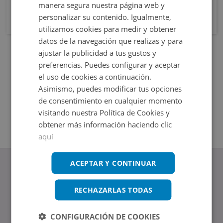
manera segura nuestra página web y
personalizar su contenido. Igualmente,
utilizamos cookies para medir y obtener
datos de la navegación que realizas y para
ajustar la publicidad a tus gustos y
preferencias. Puedes configurar y aceptar
el uso de cookies a continuación.
Asimismo, puedes modificar tus opciones
de consentimiento en cualquier momento
visitando nuestra Política de Cookies y
obtener más información haciendo clic
aquí
ACEPTAR Y CONTINUAR
RECHAZARLAS TODAS
www.altamirainmuebles.com
Edificio Skylight
CONFIGURACIÓN DE COOKIES
Avenida de Manoteras 14-16, 28050, Madrid