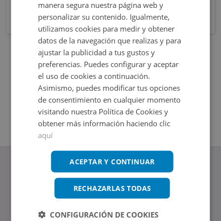
manera segura nuestra página web y
personalizar su contenido. Igualmente,
utilizamos cookies para medir y obtener
datos de la navegación que realizas y para
ajustar la publicidad a tus gustos y
preferencias. Puedes configurar y aceptar
el uso de cookies a continuación.
Asimismo, puedes modificar tus opciones
de consentimiento en cualquier momento
visitando nuestra Política de Cookies y
obtener más información haciendo clic
aquí
ACEPTAR Y CONTINUAR
RECHAZARLAS TODAS
www.altamirainmuebles.com
Edificio Skylight
CONFIGURACIÓN DE COOKIES
Avenida de Manoteras 14-16, 28050, Madrid