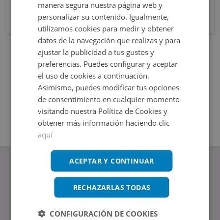
manera segura nuestra página web y
personalizar su contenido. Igualmente,
utilizamos cookies para medir y obtener
datos de la navegación que realizas y para
ajustar la publicidad a tus gustos y
preferencias. Puedes configurar y aceptar
el uso de cookies a continuación.
Asimismo, puedes modificar tus opciones
de consentimiento en cualquier momento
visitando nuestra Política de Cookies y
obtener más información haciendo clic
aquí
ACEPTAR Y CONTINUAR
RECHAZARLAS TODAS
www.altamirainmuebles.com
Edificio Skylight
CONFIGURACIÓN DE COOKIES
Avenida de Manoteras 14-16, 28050, Madrid