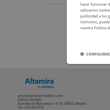
hacer funcionar 
utilizamos cookie
publicidad a tus 
Asimismo, puedes
nuestra Política 
CONFIGURAC
www.altamirainmuebles.com
Edificio Skylight
Avenida de Manoteras 14-16, 28050, Madrid
Tel.: 914 842 874