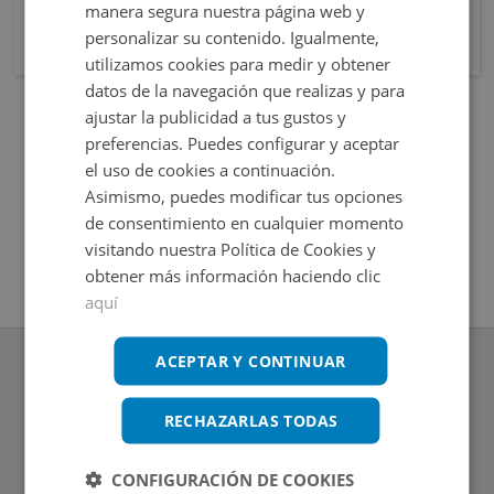
manera segura nuestra página web y
personalizar su contenido. Igualmente,
utilizamos cookies para medir y obtener
datos de la navegación que realizas y para
ajustar la publicidad a tus gustos y
preferencias. Puedes configurar y aceptar
el uso de cookies a continuación.
Asimismo, puedes modificar tus opciones
de consentimiento en cualquier momento
visitando nuestra Política de Cookies y
obtener más información haciendo clic
aquí
ACEPTAR Y CONTINUAR
RECHAZARLAS TODAS
www.altamirainmuebles.com
Edificio Skylight
CONFIGURACIÓN DE COOKIES
Avenida de Manoteras 14-16, 28050, Madrid