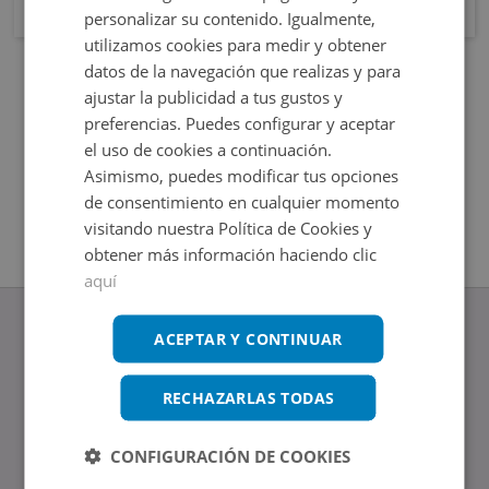
personalizar su contenido. Igualmente,
utilizamos cookies para medir y obtener
datos de la navegación que realizas y para
ajustar la publicidad a tus gustos y
preferencias. Puedes configurar y aceptar
el uso de cookies a continuación.
Asimismo, puedes modificar tus opciones
de consentimiento en cualquier momento
visitando nuestra Política de Cookies y
obtener más información haciendo clic
aquí
ACEPTAR Y CONTINUAR
RECHAZARLAS TODAS
www.altamirainmuebles.com
Edificio Skylight
Avenida de Manoteras 14-16, 28050, Madrid
CONFIGURACIÓN DE COOKIES
Tel.: 914 842 874