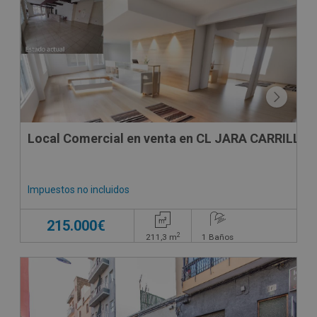
Local Comercial en venta en CL JARA CARRILLO, 
Impuestos no incluidos
215.000€
2
211,3
m
1
Baños
SUJETO A IVA