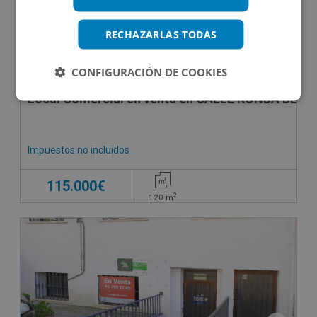
RECHAZARLAS TODAS
CONFIGURACIÓN DE COOKIES
Local Comercial en venta en CALLE RONDA DE LA
Impuestos no incluidos
115.000€
2
120
m
SUJETO A IVA