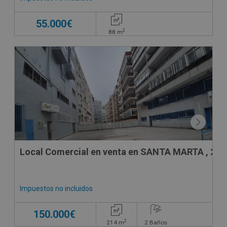
55.000€
2
88
m
Local Comercial en venta en SANTA MARTA , 26
Impuestos no incluidos
150.000€
2
214
m
2
Baños