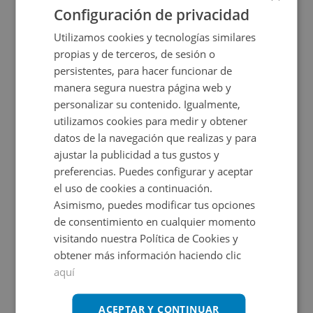
Configuración de privacidad
CONDICIONES ESPECIALES
Utilizamos cookies y tecnologías similares
propias y de terceros, de sesión o
persistentes, para hacer funcionar de
manera segura nuestra página web y
personalizar su contenido. Igualmente,
utilizamos cookies para medir y obtener
datos de la navegación que realizas y para
Local Comercial en venta en CL S CRISTOBAL, 6
ajustar la publicidad a tus gustos y
preferencias. Puedes configurar y aceptar
el uso de cookies a continuación.
Impuestos no incluidos
Asimismo, puedes modificar tus opciones
de consentimiento en cualquier momento
60.000€
visitando nuestra Política de Cookies y
2
105
m
obtener más información haciendo clic
aquí
CESIÓN DE REMATE
ACEPTAR Y CONTINUAR