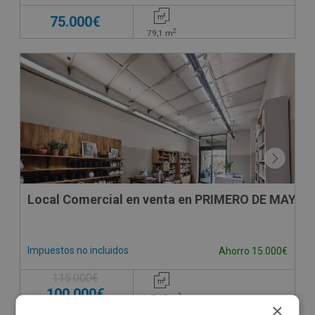
75.000€
2
79,1
m
Local Comercial en venta en PRIMERO DE MAYO 6,
Impuestos no incluidos
Ahorro 15.000€
115.000€
100.000€
2
147,07
m
×