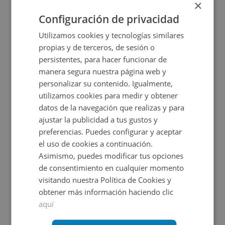
×
2
30
m
1
Baños
Configuración de privacidad
CESIÓN DE REMATE
Utilizamos cookies y tecnologías similares
propias y de terceros, de sesión o
persistentes, para hacer funcionar de
manera segura nuestra página web y
personalizar su contenido. Igualmente,
utilizamos cookies para medir y obtener
datos de la navegación que realizas y para
ajustar la publicidad a tus gustos y
Local Comercial en venta en AVENIDA PAISOS C
preferencias. Puedes configurar y aceptar
el uso de cookies a continuación.
Asimismo, puedes modificar tus opciones
Impuestos no incluidos
de consentimiento en cualquier momento
visitando nuestra Política de Cookies y
26.177€
obtener más información haciendo clic
2
55
m
aquí