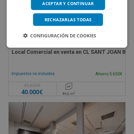
ACEPTAR Y CONTINUAR
RECHAZARLAS TODAS
CONFIGURACIÓN DE COOKIES
Local Comercial en venta en CL SANT JOAN BAPT
Impuestos no incluidos
Ahorro 5.650€
45.650€
40.000€
2
80,6
m