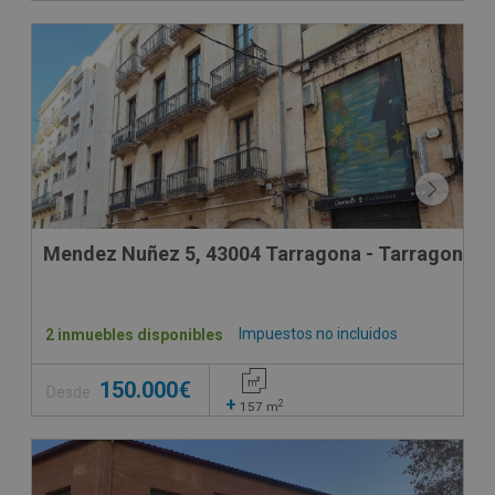
Mendez Nuñez 5, 43004 Tarragona - Tarragona
Impuestos no incluidos
2 inmuebles disponibles
150.000€
Desde
+
2
157
m
CONDICIONES ESPECIALES