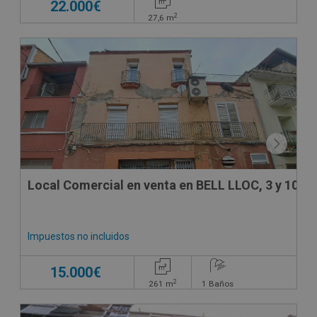
22.000€
2
27,6
m
Local Comercial en venta en BELL LLOC, 3 y 10
Impuestos no incluidos
15.000€
2
261
m
1
Baños