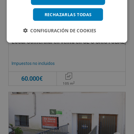
RECHAZARLAS TODAS
CONFIGURACIÓN DE COOKIES
Local Comercial en venta en CL S CRISTOBAL, 6
Impuestos no incluidos
60.000€
2
105
m
SUJETO A IVA