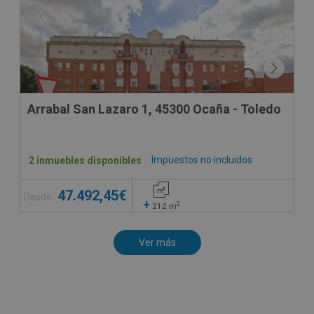
Arrabal San Lazaro 1, 45300 Ocaña - Toledo
Impuestos no incluidos
2 inmuebles disponibles
47.492,45€
Desde
+
2
212
m