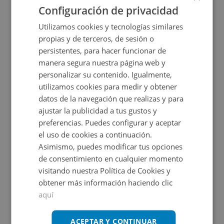
Configuración de privacidad
Utilizamos cookies y tecnologías similares
propias y de terceros, de sesión o
persistentes, para hacer funcionar de
manera segura nuestra página web y
personalizar su contenido. Igualmente,
utilizamos cookies para medir y obtener
datos de la navegación que realizas y para
Local Comercial en venta en PS SAN GREGORIO ,
ajustar la publicidad a tus gustos y
preferencias. Puedes configurar y aceptar
el uso de cookies a continuación.
Impuestos no incluidos
Asimismo, puedes modificar tus opciones
de consentimiento en cualquier momento
60.000€
visitando nuestra Política de Cookies y
2
47
m
obtener más información haciendo clic
aquí
CONDICIONES ESPECIALES
ACEPTAR Y CONTINUAR