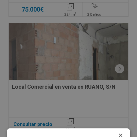
75.000€
2
224
m
2
Baños
CONDICIONES ESPECIALES
Local Comercial en venta en RUANO, S/N
Consultar precio
2
58
m
×