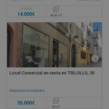
19.440€
14.000€
2
48,45
m
CONDICIONES ESPECIALES
Local Comercial en venta en TRUJILLO, 30
Impuestos no incluidos
55.000€
2
88
m