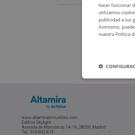
hacer funcionar 
utilizamos cookie
publicidad a tus 
Asimismo, puedes
nuestra Política 
CONFIGURAC
www.altamirainmuebles.com
Edificio Skylight
Avenida de Manoteras 14-16, 28050, Madrid
Tel.: 914 842 874