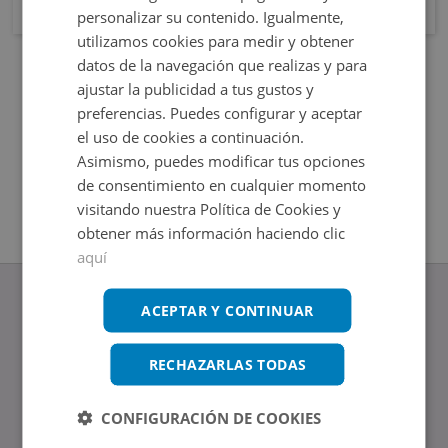
personalizar su contenido. Igualmente,
utilizamos cookies para medir y obtener
datos de la navegación que realizas y para
ajustar la publicidad a tus gustos y
preferencias. Puedes configurar y aceptar
el uso de cookies a continuación.
Asimismo, puedes modificar tus opciones
de consentimiento en cualquier momento
visitando nuestra Política de Cookies y
obtener más información haciendo clic
aquí
ACEPTAR Y CONTINUAR
RECHAZARLAS TODAS
www.altamirainmuebles.com
Edificio Skylight
Avenida de Manoteras 14-16, 28050, Madrid
CONFIGURACIÓN DE COOKIES
Tel.: 914 842 874