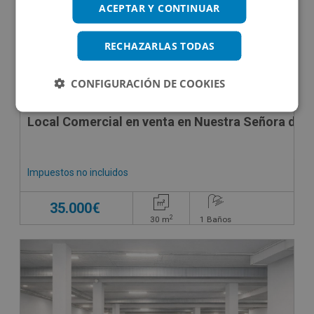
ACEPTAR Y CONTINUAR
RECHAZARLAS TODAS
CONFIGURACIÓN DE COOKIES
Local Comercial en venta en Nuestra Señora de Mo
Impuestos no incluidos
35.000€
2
30
m
1
Baños