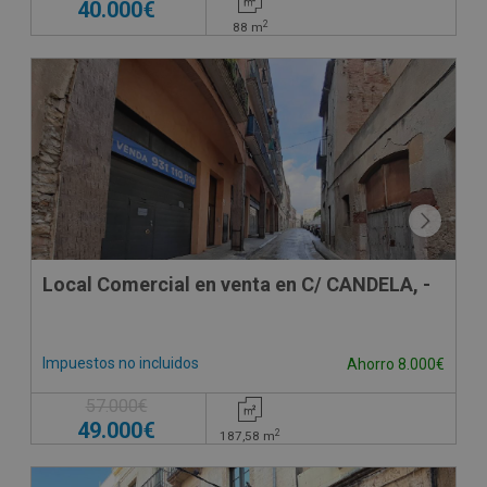
40.000€
2
88
m
Local Comercial en venta en C/ CANDELA, -
Impuestos no incluidos
Ahorro 8.000€
57.000€
49.000€
2
187,58
m