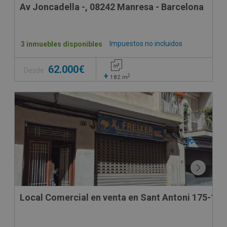
Av Joncadella -, 08242 Manresa - Barcelona
Impuestos no incluidos
3 inmuebles disponibles
62.000€
Desde
+
2
182
m
SUJETO A IVA
Local Comercial en venta en Sant Antoni 175-177 