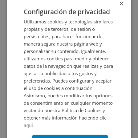
40.000€
×
2
80,6
m
Configuración de privacidad
CESIÓN DE REMATE
Utilizamos cookies y tecnologías similares
propias y de terceros, de sesión o
persistentes, para hacer funcionar de
manera segura nuestra página web y
personalizar su contenido. Igualmente,
utilizamos cookies para medir y obtener
datos de la navegación que realizas y para
ajustar la publicidad a tus gustos y
Local Comercial en venta en AVENIDA PAISOS C
preferencias. Puedes configurar y aceptar
el uso de cookies a continuación.
Asimismo, puedes modificar tus opciones
Impuestos no incluidos
de consentimiento en cualquier momento
visitando nuestra Política de Cookies y
26.177€
obtener más información haciendo clic
2
55
m
aquí