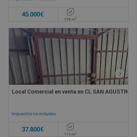
45.000€
2
158
m
Local Comercial en venta en CL SAN AGUSTIN 10
Impuestos no incluidos
37.800€
2
119
m