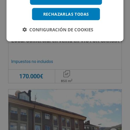
RECHAZARLAS TODAS
CONFIGURACIÓN DE COOKIES
Local Comercial en venta en VICTOR GARCIA CO
Impuestos no incluidos
170.000€
2
850
m
SUJETO A IVA
CONDICIONES ESPECIALES