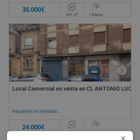
35.000€
2
101
m
1
Baños
SUJETO A IVA
Local Comercial en venta en CL ANTONIO LUCIO 
Impuestos no incluidos
24.000€
2
191
m
1
Baños
×