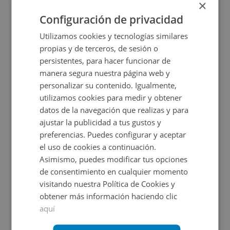
×
2
128,7
m
Configuración de privacidad
Utilizamos cookies y tecnologías similares
propias y de terceros, de sesión o
persistentes, para hacer funcionar de
manera segura nuestra página web y
personalizar su contenido. Igualmente,
utilizamos cookies para medir y obtener
datos de la navegación que realizas y para
ajustar la publicidad a tus gustos y
C/ Alcalde Angel Arroyo -, 28065 Getafe - Madrid
preferencias. Puedes configurar y aceptar
el uso de cookies a continuación.
Asimismo, puedes modificar tus opciones
Impuestos no incluidos
4 inmuebles disponibles
de consentimiento en cualquier momento
visitando nuestra Política de Cookies y
7.500€
Desde
obtener más información haciendo clic
+
2
11,25
m
aquí