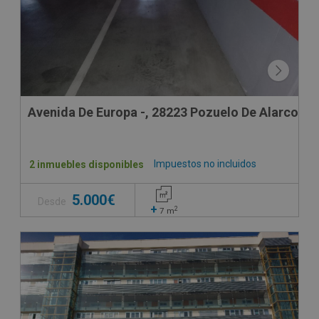
Avenida De Europa -, 28223 Pozuelo De Alarcon -
Impuestos no incluidos
2 inmuebles disponibles
5.000€
Desde
+
2
7
m