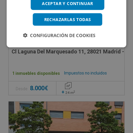
ACEPTAR Y CONTINUAR
RECHAZARLAS TODAS
CONFIGURACIÓN DE COOKIES
Cl Laguna Del Marquesado 11, 28021 Madrid - Ma
Impuestos no incluidos
1 inmuebles disponibles
8.000€
Desde
+
2
24
m
VPO