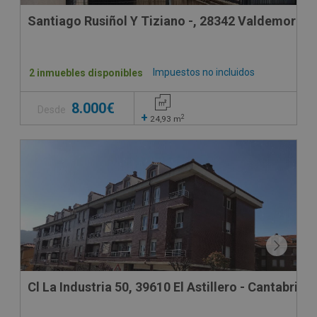
Santiago Rusiñol Y Tiziano -, 28342 Valdemoro -
Impuestos no incluidos
2 inmuebles disponibles
8.000€
Desde
+
2
24,93
m
Cl La Industria 50, 39610 El Astillero - Cantabria