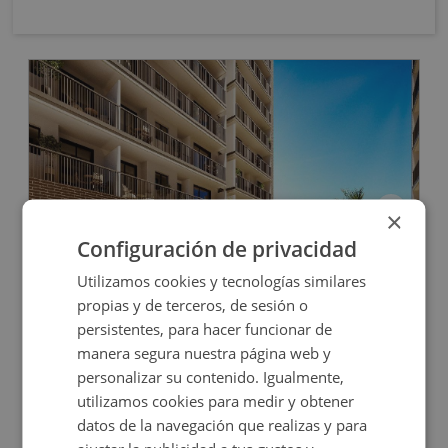
OBRA NUEVA
×
Configuración de privacidad
Cl Elche S/n, 03690 San Vicente Raspeig - Alicant
Utilizamos cookies y tecnologías similares
propias y de terceros, de sesión o
persistentes, para hacer funcionar de
Impuestos no incluidos
8 inmuebles disponibles
manera segura nuestra página web y
personalizar su contenido. Igualmente,
20.000€
Desde
utilizamos cookies para medir y obtener
+
2
10,35
m
datos de la navegación que realizas y para