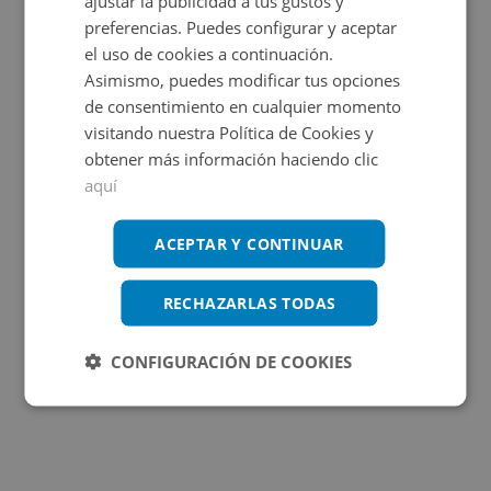
ajustar la publicidad a tus gustos y
OBRA NUEVA
preferencias. Puedes configurar y aceptar
el uso de cookies a continuación.
Asimismo, puedes modificar tus opciones
de consentimiento en cualquier momento
visitando nuestra Política de Cookies y
obtener más información haciendo clic
aquí
Papa Calixto Iii 8, 46780 Oliva - Valencia
ACEPTAR Y CONTINUAR
Impuestos no incluidos
4 inmuebles disponibles
RECHAZARLAS TODAS
3.000€
Desde
CONFIGURACIÓN DE COOKIES
+
2
10,81
m