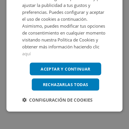
ajustar la publicidad a tus gustos y
preferencias. Puedes configurar y aceptar
OBRA NUEVA
el uso de cookies a continuación.
Asimismo, puedes modificar tus opciones
de consentimiento en cualquier momento
visitando nuestra Política de Cookies y
obtener más información haciendo clic
aquí
Papa Calixto Iii 8, 46780 Oliva - Valencia
ACEPTAR Y CONTINUAR
RECHAZARLAS TODAS
Impuestos no incluidos
4 inmuebles disponibles
CONFIGURACIÓN DE COOKIES
3.000€
Desde
+
2
10,81
m