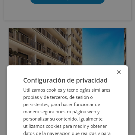
OBRA NUEVA
×
Configuración de privacidad
Utilizamos cookies y tecnologías similares
Cl Elche S/n, 03690 San Vicente Raspeig - Alicant
propias y de terceros, de sesión o
persistentes, para hacer funcionar de
manera segura nuestra página web y
Impuestos no incluidos
8 inmuebles disponibles
personalizar su contenido. Igualmente,
utilizamos cookies para medir y obtener
20.000€
Desde
+
datos de la navegación que realizas y para
2
10,35
m