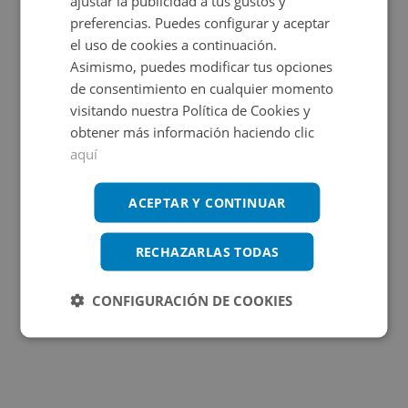
ajustar la publicidad a tus gustos y
OBRA NUEVA
preferencias. Puedes configurar y aceptar
el uso de cookies a continuación.
Asimismo, puedes modificar tus opciones
de consentimiento en cualquier momento
visitando nuestra Política de Cookies y
obtener más información haciendo clic
aquí
Papa Calixto Iii 8, 46780 Oliva - Valencia
ACEPTAR Y CONTINUAR
Impuestos no incluidos
4 inmuebles disponibles
RECHAZARLAS TODAS
3.000€
Desde
CONFIGURACIÓN DE COOKIES
+
2
10,81
m