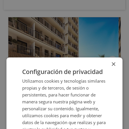
OBRA NUEVA
×
Configuración de privacidad
Cl Elche S/n, 03690 San Vicente Raspeig - Alicant
Utilizamos cookies y tecnologías similares
propias y de terceros, de sesión o
persistentes, para hacer funcionar de
Impuestos no incluidos
8 inmuebles disponibles
manera segura nuestra página web y
personalizar su contenido. Igualmente,
20.000€
Desde
utilizamos cookies para medir y obtener
+
2
10,35
m
datos de la navegación que realizas y para