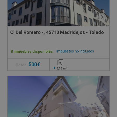
Cl Del Romero -, 45710 Madridejos - Toledo
Impuestos no incluidos
8 inmuebles disponibles
500€
Desde
+
2
3,75
m