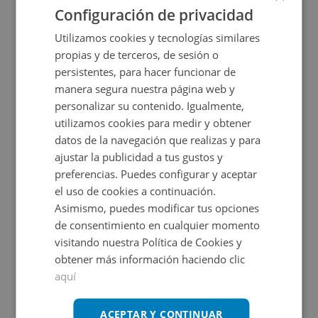
Configuración de privacidad
Utilizamos cookies y tecnologías similares
propias y de terceros, de sesión o
persistentes, para hacer funcionar de
manera segura nuestra página web y
personalizar su contenido. Igualmente,
utilizamos cookies para medir y obtener
datos de la navegación que realizas y para
C/ Alcalde Angel Arroyo -, 28065 Getafe - Madrid
ajustar la publicidad a tus gustos y
preferencias. Puedes configurar y aceptar
el uso de cookies a continuación.
Impuestos no incluidos
4 inmuebles disponibles
Asimismo, puedes modificar tus opciones
de consentimiento en cualquier momento
7.500€
Desde
visitando nuestra Política de Cookies y
+
2
11,25
m
obtener más información haciendo clic
aquí
ACEPTAR Y CONTINUAR