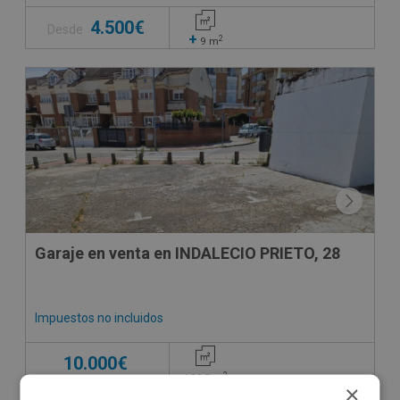
4.500€
Desde
+
2
9
m
CONDICIONES ESPECIALES
Garaje en venta en INDALECIO PRIETO, 28
Impuestos no incluidos
10.000€
2
128,7
m
×