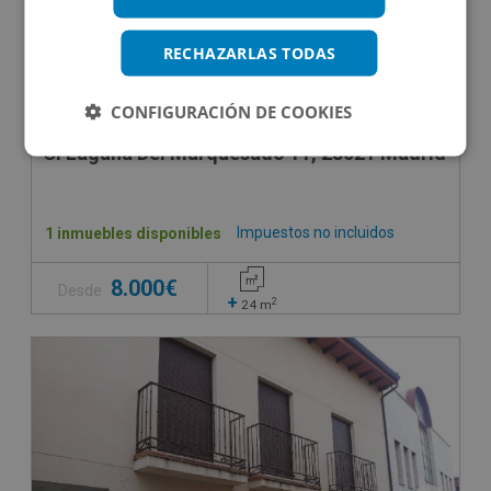
RECHAZARLAS TODAS
CONFIGURACIÓN DE COOKIES
Cl Laguna Del Marquesado 11, 28021 Madrid - Ma
Impuestos no incluidos
1 inmuebles disponibles
8.000€
Desde
+
2
24
m