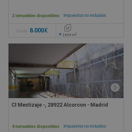
Impuestos no incluidos
2 inmuebles disponibles
8.000€
Desde
+
2
24,93
m
Cl Mestizaje -, 28922 Alcorcon - Madrid
Impuestos no incluidos
4 inmuebles disponibles