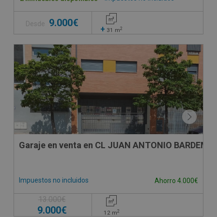
9.000€
Desde
+
2
31
m
VPO
Garaje en venta en CL JUAN ANTONIO BARDEM, -
Impuestos no incluidos
Ahorro 4.000€
13.000€
9.000€
2
12
m