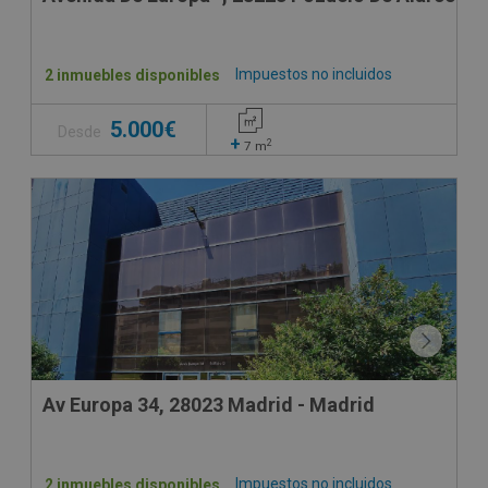
Impuestos no incluidos
2 inmuebles disponibles
5.000€
Desde
+
2
7
m
Av Europa 34, 28023 Madrid - Madrid
Impuestos no incluidos
2 inmuebles disponibles