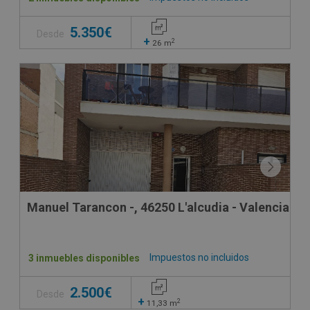
5.350€
Desde
+
2
26
m
Manuel Tarancon -, 46250 L'alcudia - Valencia
Impuestos no incluidos
3 inmuebles disponibles
2.500€
Desde
+
2
11,33
m