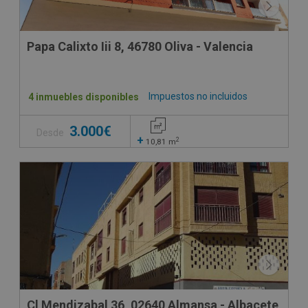
Papa Calixto Iii 8, 46780 Oliva - Valencia
Impuestos no incluidos
4 inmuebles disponibles
3.000€
Desde
+
2
10,81
m
Cl Mendizabal 36, 02640 Almansa - Albacete