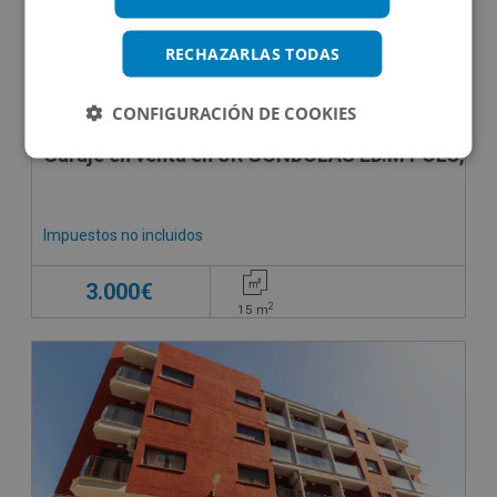
RECHAZARLAS TODAS
CONFIGURACIÓN DE COOKIES
Garaje en venta en UR GONDOLAS ED.M POLO, -
Impuestos no incluidos
3.000€
2
15
m
OBRA NUEVA