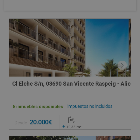
OBRA NUEVA
Cl Elche S/n, 03690 San Vicente Raspeig - Alicant
Impuestos no incluidos
8 inmuebles disponibles
20.000€
Desde
+
2
10,35
m