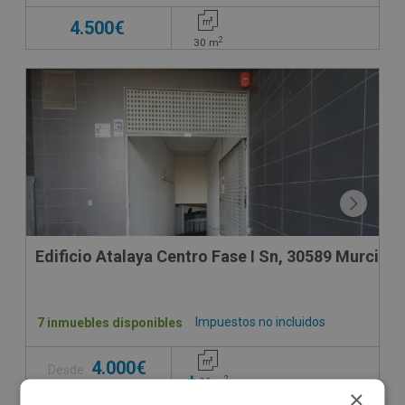
4.500€
2
30
m
Edificio Atalaya Centro Fase I Sn, 30589 Murcia -
Impuestos no incluidos
7 inmuebles disponibles
4.000€
Desde
+
2
20
m
×