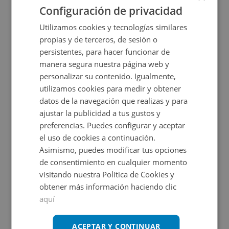
Configuración de privacidad
Utilizamos cookies y tecnologías similares
propias y de terceros, de sesión o
persistentes, para hacer funcionar de
manera segura nuestra página web y
personalizar su contenido. Igualmente,
utilizamos cookies para medir y obtener
datos de la navegación que realizas y para
Garaje en venta en CL TRINQUETE S/N, 0
ajustar la publicidad a tus gustos y
preferencias. Puedes configurar y aceptar
el uso de cookies a continuación.
Impuestos no incluidos
Asimismo, puedes modificar tus opciones
de consentimiento en cualquier momento
4.500€
visitando nuestra Política de Cookies y
2
20,12
m
obtener más información haciendo clic
aquí
ACEPTAR Y CONTINUAR