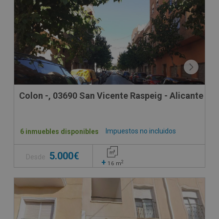
Colon -, 03690 San Vicente Raspeig - Alicante
Impuestos no incluidos
6 inmuebles disponibles
5.000€
Desde
+
2
16
m
CESIÓN DE REMATE