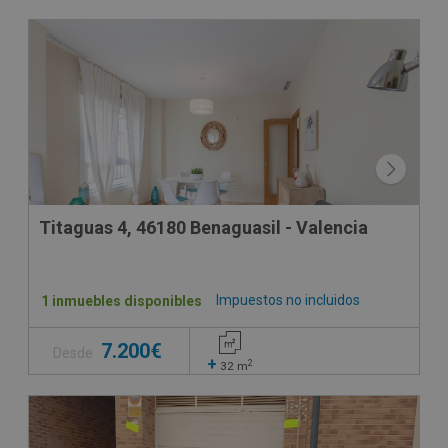
Titaguas 4, 46180 Benaguasil - Valencia
Impuestos no incluidos
1 inmuebles disponibles
7.200€
Desde
+
2
32
m