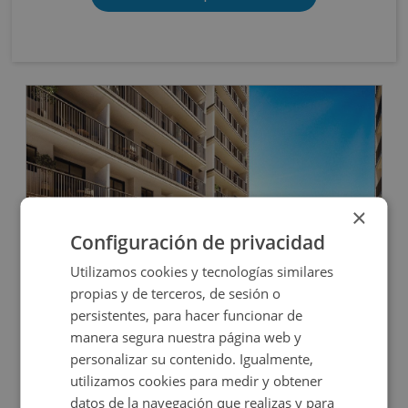
OBRA NUEVA
×
Configuración de privacidad
Utilizamos cookies y tecnologías similares
Cl Elche S/n, 03690 San Vicente Raspeig - Alicant
propias y de terceros, de sesión o
persistentes, para hacer funcionar de
manera segura nuestra página web y
Impuestos no incluidos
8 inmuebles disponibles
personalizar su contenido. Igualmente,
utilizamos cookies para medir y obtener
20.000€
Desde
+
datos de la navegación que realizas y para
2
10,35
m