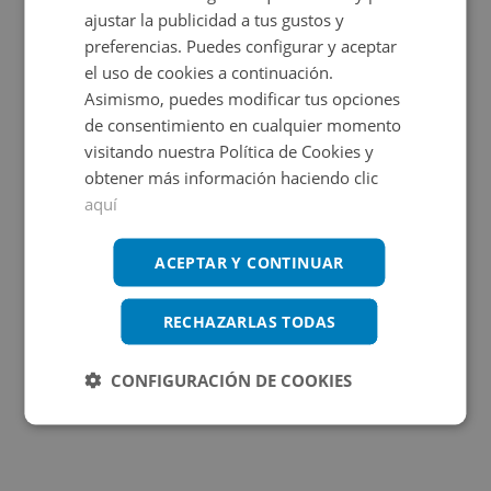
ajustar la publicidad a tus gustos y
preferencias. Puedes configurar y aceptar
OBRA NUEVA
el uso de cookies a continuación.
Asimismo, puedes modificar tus opciones
de consentimiento en cualquier momento
visitando nuestra Política de Cookies y
obtener más información haciendo clic
aquí
Papa Calixto Iii 8, 46780 Oliva - Valencia
ACEPTAR Y CONTINUAR
RECHAZARLAS TODAS
Impuestos no incluidos
4 inmuebles disponibles
CONFIGURACIÓN DE COOKIES
3.000€
Desde
+
2
10,81
m