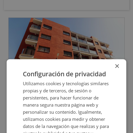
OBRA NUEVA
×
Configuración de privacidad
Papa Calixto Iii 8, 46780 Oliva - Valencia
Utilizamos cookies y tecnologías similares
propias y de terceros, de sesión o
persistentes, para hacer funcionar de
Impuestos no incluidos
4 inmuebles disponibles
manera segura nuestra página web y
personalizar su contenido. Igualmente,
3.000€
Desde
utilizamos cookies para medir y obtener
+
2
10,81
m
datos de la navegación que realizas y para