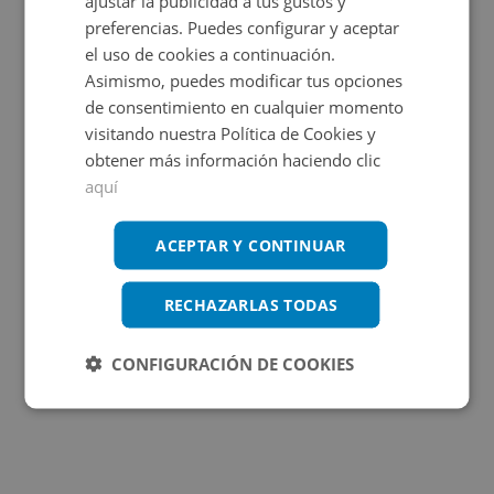
ajustar la publicidad a tus gustos y
OBRA NUEVA
preferencias. Puedes configurar y aceptar
el uso de cookies a continuación.
Asimismo, puedes modificar tus opciones
de consentimiento en cualquier momento
visitando nuestra Política de Cookies y
obtener más información haciendo clic
aquí
Cl Elche S/n, 03690 San Vicente Raspeig - Alicant
ACEPTAR Y CONTINUAR
Impuestos no incluidos
8 inmuebles disponibles
RECHAZARLAS TODAS
20.000€
Desde
CONFIGURACIÓN DE COOKIES
+
2
10,35
m