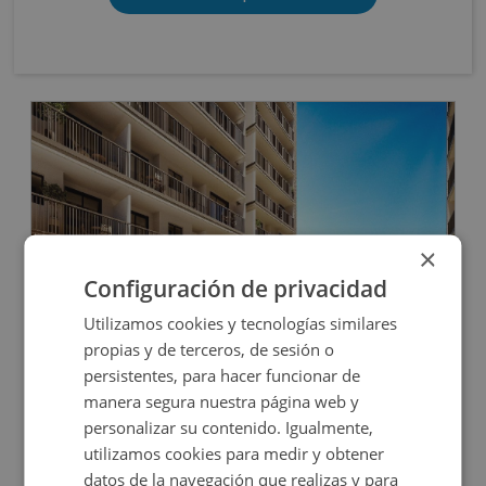
OBRA NUEVA
×
Configuración de privacidad
Utilizamos cookies y tecnologías similares
Cl Elche S/n, 03690 San Vicente Raspeig - Alicant
propias y de terceros, de sesión o
persistentes, para hacer funcionar de
manera segura nuestra página web y
Impuestos no incluidos
8 inmuebles disponibles
personalizar su contenido. Igualmente,
utilizamos cookies para medir y obtener
20.000€
Desde
+
datos de la navegación que realizas y para
2
10,35
m