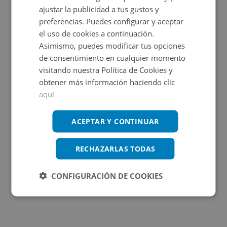
ajustar la publicidad a tus gustos y
preferencias. Puedes configurar y aceptar
OBRA NUEVA
el uso de cookies a continuación.
Asimismo, puedes modificar tus opciones
de consentimiento en cualquier momento
visitando nuestra Política de Cookies y
obtener más información haciendo clic
aquí
Papa Calixto Iii 8, 46780 Oliva - Valencia
ACEPTAR Y CONTINUAR
RECHAZARLAS TODAS
Impuestos no incluidos
4 inmuebles disponibles
CONFIGURACIÓN DE COOKIES
3.000€
Desde
+
2
10,81
m