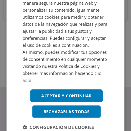
manera segura nuestra página web y
personalizar su contenido. Igualmente,
utilizamos cookies para medir y obtener
datos de la navegación que realizas y para
ajustar la publicidad a tus gustos y
preferencias. Puedes configurar y aceptar
el uso de cookies a continuación.
Asimismo, puedes modificar tus opciones
de consentimiento en cualquier momento
visitando nuestra Política de Cookies y
obtener más información haciendo clic
aquí
ACEPTAR Y CONTINUAR
RECHAZARLAS TODAS
www.altamirainmuebles.com
Edificio Skylight
CONFIGURACIÓN DE COOKIES
Avenida de Manoteras 14-16, 28050, Madrid