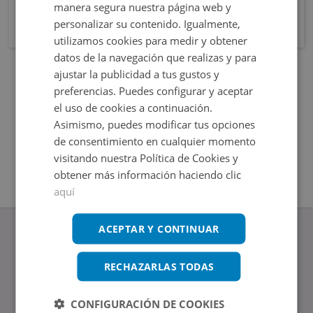
manera segura nuestra página web y
personalizar su contenido. Igualmente,
utilizamos cookies para medir y obtener
datos de la navegación que realizas y para
ajustar la publicidad a tus gustos y
preferencias. Puedes configurar y aceptar
el uso de cookies a continuación.
Asimismo, puedes modificar tus opciones
de consentimiento en cualquier momento
visitando nuestra Política de Cookies y
obtener más información haciendo clic
aquí
ACEPTAR Y CONTINUAR
RECHAZARLAS TODAS
www.altamirainmuebles.com
Edificio Skylight
CONFIGURACIÓN DE COOKIES
Avenida de Manoteras 14-16, 28050, Madrid