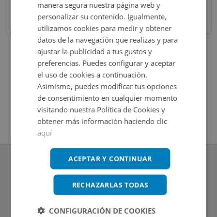
manera segura nuestra página web y
personalizar su contenido. Igualmente,
utilizamos cookies para medir y obtener
datos de la navegación que realizas y para
ajustar la publicidad a tus gustos y
preferencias. Puedes configurar y aceptar
el uso de cookies a continuación.
Asimismo, puedes modificar tus opciones
de consentimiento en cualquier momento
visitando nuestra Política de Cookies y
obtener más información haciendo clic
aquí
ACEPTAR Y CONTINUAR
RECHAZARLAS TODAS
www.altamirainmuebles.com
Edificio Skylight
CONFIGURACIÓN DE COOKIES
Avenida de Manoteras 14-16, 28050, Madrid