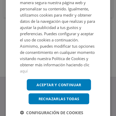
manera segura nuestra página web y
personalizar su contenido. Igualmente,
utilizamos cookies para medir y obtener
datos de la navegación que realizas y para
ajustar la publicidad a tus gustos y
preferencias. Puedes configurar y aceptar
el uso de cookies a continuación.
Asimismo, puedes modificar tus opciones
de consentimiento en cualquier momento
visitando nuestra Política de Cookies y
obtener más información haciendo clic
aquí
ACEPTAR Y CONTINUAR
RECHAZARLAS TODAS
www.altamirainmuebles.com
Edificio Skylight
CONFIGURACIÓN DE COOKIES
Avenida de Manoteras 14-16, 28050, Madrid