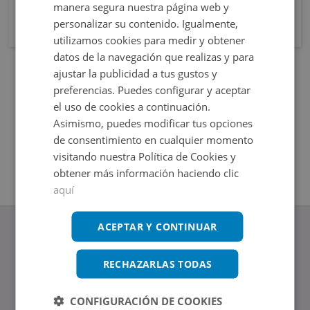
manera segura nuestra página web y
personalizar su contenido. Igualmente,
utilizamos cookies para medir y obtener
datos de la navegación que realizas y para
ajustar la publicidad a tus gustos y
preferencias. Puedes configurar y aceptar
el uso de cookies a continuación.
Asimismo, puedes modificar tus opciones
de consentimiento en cualquier momento
visitando nuestra Política de Cookies y
obtener más información haciendo clic
aquí
ACEPTAR Y CONTINUAR
RECHAZARLAS TODAS
www.altamirainmuebles.com
Edificio Skylight
CONFIGURACIÓN DE COOKIES
Avenida de Manoteras 14-16, 28050, Madrid