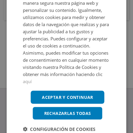
manera segura nuestra página web y
personalizar su contenido. Igualmente,
utilizamos cookies para medir y obtener
datos de la navegación que realizas y para
ajustar la publicidad a tus gustos y
preferencias. Puedes configurar y aceptar
el uso de cookies a continuación.
Asimismo, puedes modificar tus opciones
de consentimiento en cualquier momento
visitando nuestra Política de Cookies y
obtener más información haciendo clic
aquí
ACEPTAR Y CONTINUAR
RECHAZARLAS TODAS
www.altamirainmuebles.com
Edificio Skylight
CONFIGURACIÓN DE COOKIES
Avenida de Manoteras 14-16, 28050, Madrid