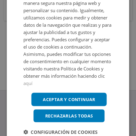
manera segura nuestra página web y
personalizar su contenido. Igualmente,
utilizamos cookies para medir y obtener
datos de la navegación que realizas y para
ajustar la publicidad a tus gustos y
preferencias. Puedes configurar y aceptar
el uso de cookies a continuación.
Asimismo, puedes modificar tus opciones
de consentimiento en cualquier momento
visitando nuestra Política de Cookies y
obtener más información haciendo clic
aquí
ACEPTAR Y CONTINUAR
RECHAZARLAS TODAS
www.altamirainmuebles.com
Edificio Skylight
CONFIGURACIÓN DE COOKIES
Avenida de Manoteras 14-16, 28050, Madrid