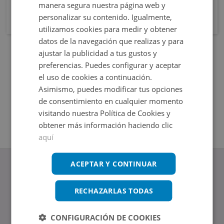
manera segura nuestra página web y
personalizar su contenido. Igualmente,
utilizamos cookies para medir y obtener
datos de la navegación que realizas y para
ajustar la publicidad a tus gustos y
preferencias. Puedes configurar y aceptar
el uso de cookies a continuación.
Asimismo, puedes modificar tus opciones
de consentimiento en cualquier momento
visitando nuestra Política de Cookies y
obtener más información haciendo clic
aquí
ACEPTAR Y CONTINUAR
RECHAZARLAS TODAS
www.altamirainmuebles.com
Edificio Skylight
CONFIGURACIÓN DE COOKIES
Avenida de Manoteras 14-16, 28050, Madrid