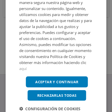
manera segura nuestra página web y
personalizar su contenido. Igualmente,
utilizamos cookies para medir y obtener
datos de la navegación que realizas y para
ajustar la publicidad a tus gustos y
preferencias. Puedes configurar y aceptar
el uso de cookies a continuación.
Asimismo, puedes modificar tus opciones
de consentimiento en cualquier momento
visitando nuestra Política de Cookies y
obtener más información haciendo clic
aquí
ACEPTAR Y CONTINUAR
RECHAZARLAS TODAS
www.altamirainmuebles.com
Edificio Skylight
CONFIGURACIÓN DE COOKIES
Avenida de Manoteras 14-16, 28050, Madrid