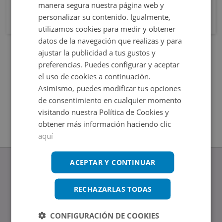
manera segura nuestra página web y
personalizar su contenido. Igualmente,
utilizamos cookies para medir y obtener
datos de la navegación que realizas y para
ajustar la publicidad a tus gustos y
preferencias. Puedes configurar y aceptar
el uso de cookies a continuación.
Asimismo, puedes modificar tus opciones
de consentimiento en cualquier momento
visitando nuestra Política de Cookies y
obtener más información haciendo clic
aquí
ACEPTAR Y CONTINUAR
RECHAZARLAS TODAS
www.altamirainmuebles.com
Edificio Skylight
CONFIGURACIÓN DE COOKIES
Avenida de Manoteras 14-16, 28050, Madrid