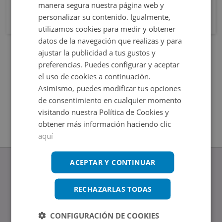
manera segura nuestra página web y
personalizar su contenido. Igualmente,
utilizamos cookies para medir y obtener
datos de la navegación que realizas y para
ajustar la publicidad a tus gustos y
preferencias. Puedes configurar y aceptar
el uso de cookies a continuación.
Asimismo, puedes modificar tus opciones
de consentimiento en cualquier momento
visitando nuestra Política de Cookies y
obtener más información haciendo clic
aquí
ACEPTAR Y CONTINUAR
RECHAZARLAS TODAS
www.altamirainmuebles.com
Edificio Skylight
CONFIGURACIÓN DE COOKIES
Avenida de Manoteras 14-16, 28050, Madrid