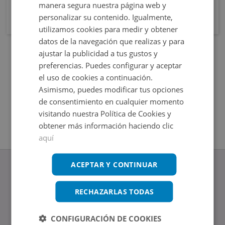
manera segura nuestra página web y
personalizar su contenido. Igualmente,
utilizamos cookies para medir y obtener
datos de la navegación que realizas y para
ajustar la publicidad a tus gustos y
preferencias. Puedes configurar y aceptar
el uso de cookies a continuación.
Asimismo, puedes modificar tus opciones
de consentimiento en cualquier momento
visitando nuestra Política de Cookies y
obtener más información haciendo clic
aquí
ACEPTAR Y CONTINUAR
RECHAZARLAS TODAS
www.altamirainmuebles.com
Edificio Skylight
CONFIGURACIÓN DE COOKIES
Avenida de Manoteras 14-16, 28050, Madrid