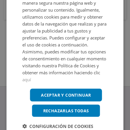
manera segura nuestra página web y
personalizar su contenido. Igualmente,
utilizamos cookies para medir y obtener
datos de la navegación que realizas y para
ajustar la publicidad a tus gustos y
preferencias. Puedes configurar y aceptar
el uso de cookies a continuación.
Asimismo, puedes modificar tus opciones
de consentimiento en cualquier momento
visitando nuestra Política de Cookies y
obtener más información haciendo clic
aquí
ACEPTAR Y CONTINUAR
RECHAZARLAS TODAS
www.altamirainmuebles.com
Edificio Skylight
CONFIGURACIÓN DE COOKIES
Avenida de Manoteras 14-16, 28050, Madrid