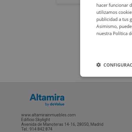
hacer funcionar 
utilizamos cookie
publicidad a tus 
Asimismo, puedes
nuestra Política 
CONFIGURAC
www.altamirainmuebles.com
Edificio Skylight
Avenida de Manoteras 14-16, 28050, Madrid
Tel.: 914 842 874