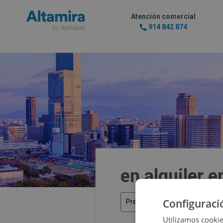
Atención comercial
914 842 874
en alquiler 
Configuraci
Precio
Utilizamos cookie