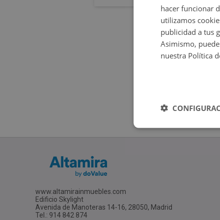
hacer funcionar 
utilizamos cookie
publicidad a tus 
Asimismo, puedes
nuestra Política 
CONFIGURAC
www.altamirainmuebles.com
Edificio Skylight
Avenida de Manoteras 14-16, 28050, Madrid
Tel.: 914 842 874