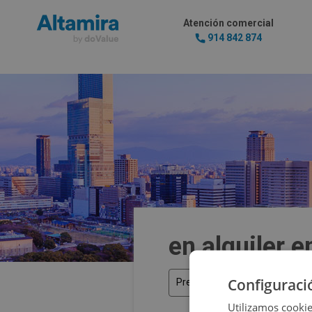
Atención comercial
914 842 874
en alquiler 
Configuraci
Precio
Utilizamos cookie