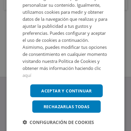
personalizar su contenido. Igualmente,
utilizamos cookies para medir y obtener
datos de la navegación que realizas y para
ajustar la publicidad a tus gustos y
preferencias. Puedes configurar y aceptar
el uso de cookies a continuación.
Asimismo, puedes modificar tus opciones
de consentimiento en cualquier momento
visitando nuestra Política de Cookies y
obtener más información haciendo clic
aquí
ACEPTAR Y CONTINUAR
RECHAZARLAS TODAS
www.altamirainmuebles.com
Edificio Skylight
Avenida de Manoteras 14-16, 28050, Madrid
CONFIGURACIÓN DE COOKIES
Tel.: 914 842 874