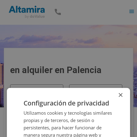
Men
en alquiler en Palencia
Precio
Superficie
×
Configuración de privacidad
Filtros
Utilizamos cookies y tecnologías similares
propias y de terceros, de sesión o
persistentes, para hacer funcionar de
manera segura nuestra página web y