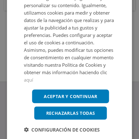
personalizar su contenido. Igualmente,
utilizamos cookies para medir y obtener
datos de la navegación que realizas y para
ajustar la publicidad a tus gustos y
preferencias. Puedes configurar y aceptar
el uso de cookies a continuación.
Asimismo, puedes modificar tus opciones
de consentimiento en cualquier momento
visitando nuestra Política de Cookies y
obtener más información haciendo clic
aquí
ACEPTAR Y CONTINUAR
RECHAZARLAS TODAS
www.altamirainmuebles.com
Edificio Skylight
Avenida de Manoteras 14-16, 28050, Madrid
CONFIGURACIÓN DE COOKIES
Tel.: 914 842 874