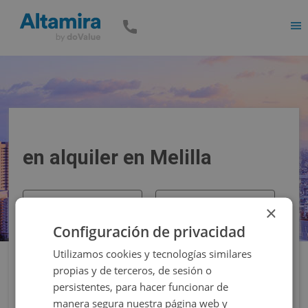
Men
en alquiler en Melilla
Precio
Superficie
×
Configuración de privacidad
Filtros
Utilizamos cookies y tecnologías similares
propias y de terceros, de sesión o
persistentes, para hacer funcionar de
manera segura nuestra página web y