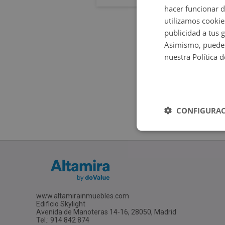
hacer funcionar 
utilizamos cookie
publicidad a tus 
Asimismo, puedes
nuestra Política 
CONFIGURAC
www.altamirainmuebles.com
Edificio Skylight
Avenida de Manoteras 14-16, 28050, Madrid
Tel.: 914 842 874