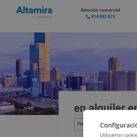
Atención comercial
914 842 874
en alquiler 
Configuraci
Precio
Utilizamos cookie