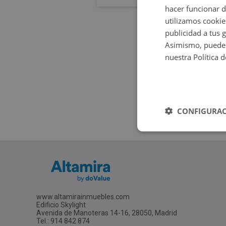
hacer funcionar 
utilizamos cookie
publicidad a tus 
Asimismo, puedes
nuestra Política 
CONFIGURAC
www.altamirainmuebles.com
Edificio Skylight
Avenida de Manoteras 14-16, 28050, Madrid
Tel.: 914 842 874