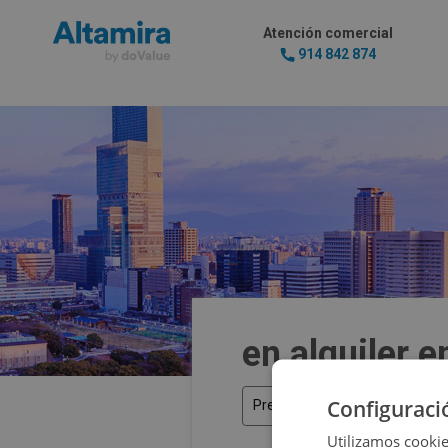
Atención comercial
914 842 874
en alquiler 
Configuraci
Precio
Utilizamos cookie