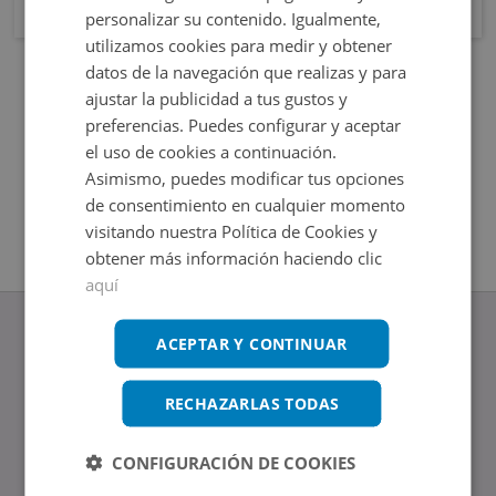
personalizar su contenido. Igualmente,
utilizamos cookies para medir y obtener
datos de la navegación que realizas y para
ajustar la publicidad a tus gustos y
preferencias. Puedes configurar y aceptar
el uso de cookies a continuación.
Asimismo, puedes modificar tus opciones
de consentimiento en cualquier momento
visitando nuestra Política de Cookies y
obtener más información haciendo clic
aquí
ACEPTAR Y CONTINUAR
RECHAZARLAS TODAS
www.altamirainmuebles.com
Edificio Skylight
Avenida de Manoteras 14-16, 28050, Madrid
CONFIGURACIÓN DE COOKIES
Tel.: 914 842 874