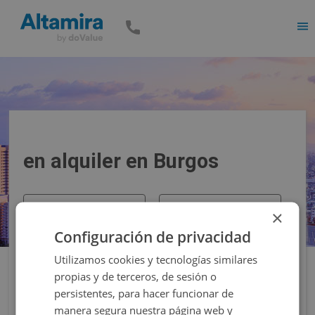
Men
en alquiler en Burgos
Precio
Superficie
×
Configuración de privacidad
Filtros
Utilizamos cookies y tecnologías similares
propias y de terceros, de sesión o
persistentes, para hacer funcionar de
manera segura nuestra página web y