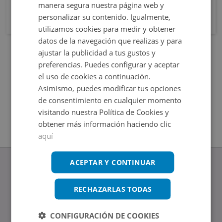
manera segura nuestra página web y
personalizar su contenido. Igualmente,
utilizamos cookies para medir y obtener
datos de la navegación que realizas y para
ajustar la publicidad a tus gustos y
preferencias. Puedes configurar y aceptar
el uso de cookies a continuación.
Asimismo, puedes modificar tus opciones
de consentimiento en cualquier momento
visitando nuestra Política de Cookies y
obtener más información haciendo clic
aquí
ACEPTAR Y CONTINUAR
RECHAZARLAS TODAS
www.altamirainmuebles.com
Edificio Skylight
CONFIGURACIÓN DE COOKIES
Avenida de Manoteras 14-16, 28050, Madrid